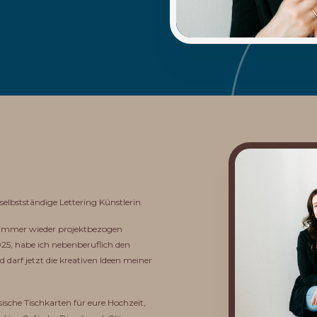
selbstständige Lettering Künstlerin.
h immer wieder projektbezogen
2025, habe ich nebenberuflich den
d darf jetzt die kreativen Ideen meiner
sische Tischkarten für eure Hochzeit,