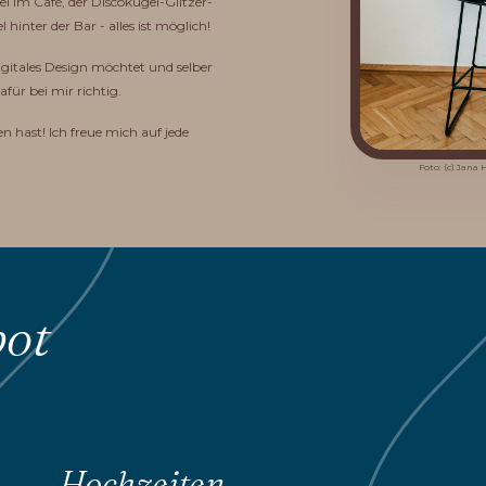
el im Café, der Discokugel-Glitzer-
hinter der Bar - alles ist möglich!
gitales Design möchtet und selber
afür bei mir richtig.
 hast! Ich freue mich auf jede
Foto: (c) Jana
ot
Hochzeiten