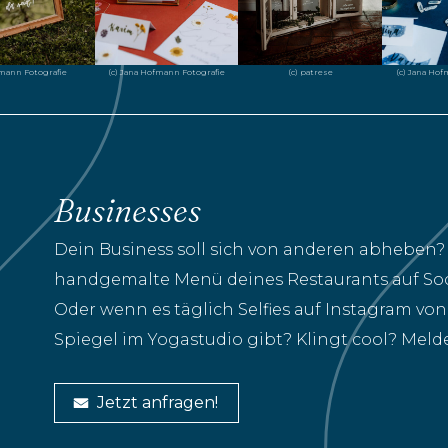
(c) Jana Hofmann Fotografie
(c) Jana Hof
fmann Fotografie
(c) patrese
Businesses
Dein Business soll sich von anderen abheben?
handgemalte Menü deines Restaurants auf Soci
Oder wenn es täglich Selfies auf Instagram vo
Spiegel im Yogastudio gibt? Klingt cool? Melde 
Jetzt anfragen!