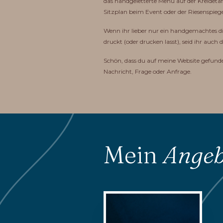
das handgeletterte Menü auf der Kreidetaf
Sitzplan beim Event oder der Riesenspiegel 
Wenn ihr lieber nur ein handgemachtes di
druckt (oder drucken lasst), seid ihr auch d
Schön, dass du auf meine Website gefunden
Nachricht, Frage oder Anfrage.
Mein
Angeb