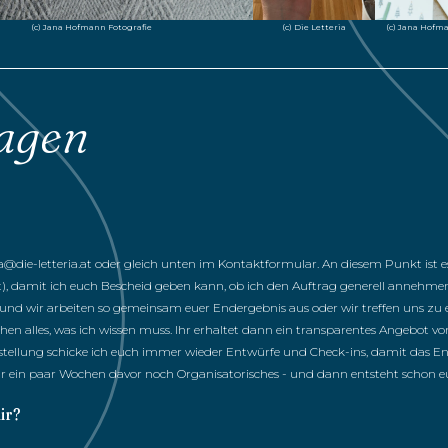
(c) Jana Hofm
(c) Die Letteria
(c) Jana Hofmann Fotografie
agen
@die-letteria.at
oder gleich unten im Kontaktformular. An diesem Punkt ist 
, damit ich euch Bescheid geben kann, ob ich den Auftrag generell annehmen 
en und wir arbeiten so gemeinsam euer Endergebnis aus oder wir treffen uns z
alles, was ich wissen muss. Ihr erhaltet dann ein transparentes Angebot vo
stellung schicke ich euch immer wieder Entwürfe und Check-ins, damit das End
wir ein paar Wochen davor noch Organisatorisches - und dann entsteht schon e
ir?