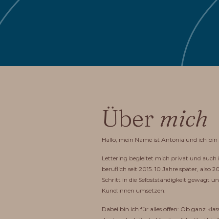
Über
mich
Hallo, mein Name ist Antonia und ich bin 
Lettering begleitet mich privat und auc
beruflich seit 2015. 10 Jahre später, also 
Schritt in die Selbstständigkeit gewagt un
Kund:innen umsetzen.
Dabei bin ich für alles offen: Ob ganz klas